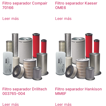
Filtro separador Compair
Filtro separador Kaeser
70166
OME6
Leer más
Leer más
Filtro separador Drilltech
Filtro separador Hankison
003765-004
MM6F
Leer más
Leer más