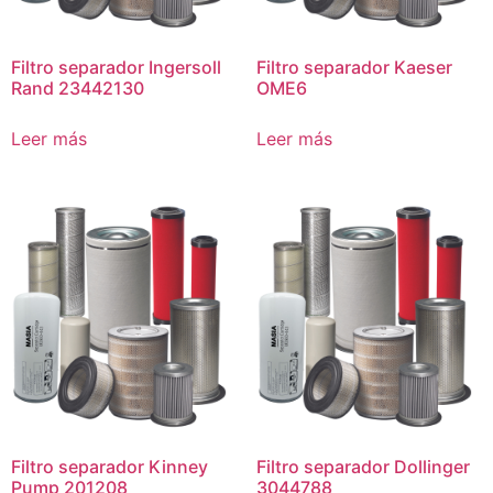
Filtro separador Ingersoll
Filtro separador Kaeser
Rand 23442130
OME6
Leer más
Leer más
Filtro separador Kinney
Filtro separador Dollinger
Pump 201208
3044788