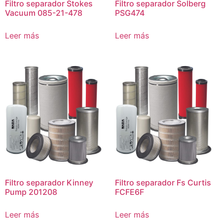
Filtro separador Stokes
Filtro separador Solberg
Vacuum 085-21-478
PSG474
Leer más
Leer más
Filtro separador Kinney
Filtro separador Fs Curtis
Pump 201208
FCFE6F
Leer más
Leer más