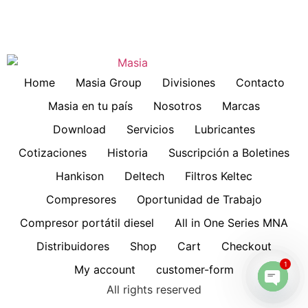
Home
Masia Group
Divisiones
Contacto
Masia en tu país
Nosotros
Marcas
Download
Servicios
Lubricantes
Cotizaciones
Historia
Suscripción a Boletines
Hankison
Deltech
Filtros Keltec
Compresores
Oportunidad de Trabajo
Compresor portátil diesel
All in One Series MNA
Distribuidores
Shop
Cart
Checkout
1
My account
customer-form
All rights reserved
Open 