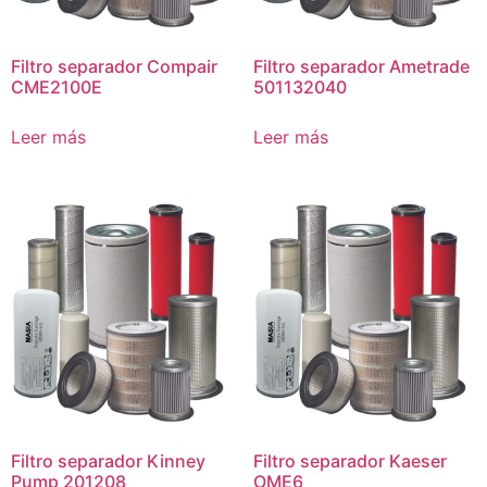
Filtro separador Compair
Filtro separador Ametrade
CME2100E
501132040
Leer más
Leer más
Filtro separador Kinney
Filtro separador Kaeser
Pump 201208
OME6