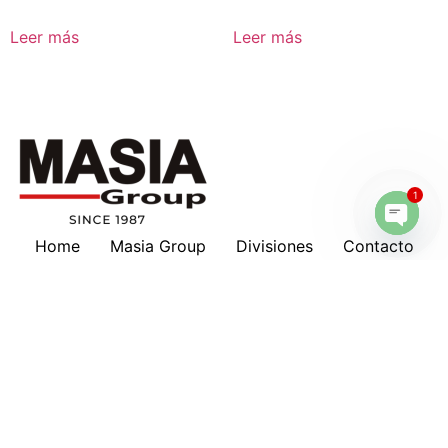
Leer más
Leer más
1
Home
Masia Group
Divisiones
Contacto
Open 
Masia en tu país
Nosotros
Marcas
Download
Servicios
Lubricantes
Cotizaciones
Historia
Suscripción a Boletines
Hankison
Deltech
Filtros Keltec
Compresores
Oportunidad de Trabajo