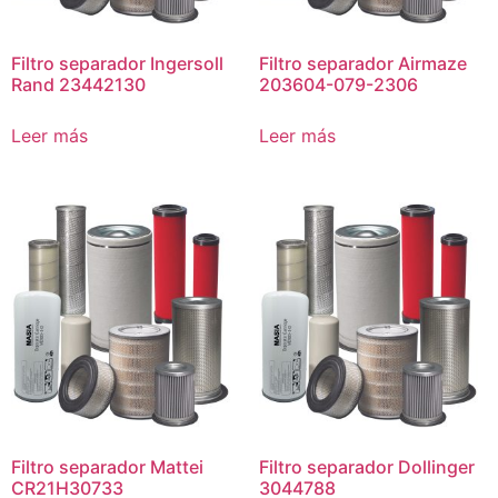
Filtro separador Ingersoll
Filtro separador Airmaze
Rand 23442130
203604-079-2306
Leer más
Leer más
Filtro separador Mattei
Filtro separador Dollinger
CR21H30733
3044788