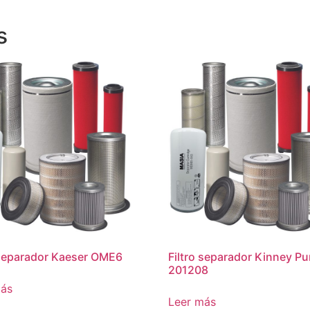
s
 separador Kaeser OME6
Filtro separador Kinney P
201208
más
Leer más