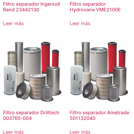
Filtro separador Ingersoll
Filtro separador
Rand 23442130
Hydrovane VME2100E
Leer más
Leer más
Filtro separador Drilltech
Filtro separador Ametrade
003765-004
501132040
Leer más
Leer más