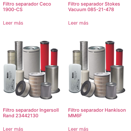
Filtro separador Ceco
Filtro separador Stokes
1900-CS
Vacuum 085-21-478
Leer más
Leer más
Filtro separador Ingersoll
Filtro separador Hankison
Rand 23442130
MM6F
Leer más
Leer más