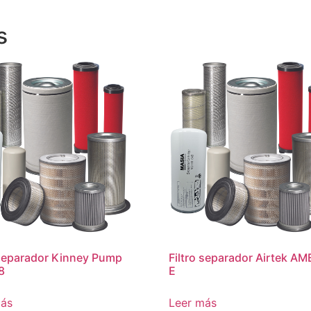
s
 separador Kinney Pump
Filtro separador Airtek AM
8
E
más
Leer más