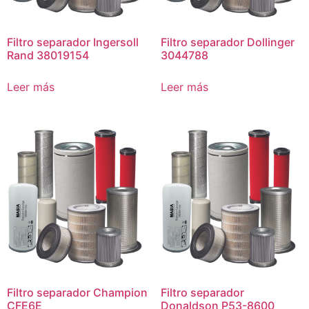
Filtro separador Ingersoll
Filtro separador Dollinger
Rand 38019154
3044788
Leer más
Leer más
Filtro separador Champion
Filtro separador
CFE6E
Donaldson P53-8600