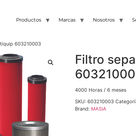
Productos
Marcas
Nosotros
S
ltiquip 603210003
Filtro sep
60321000
4000 Horas / 6 meses
SKU:
603210003
Categorí
Brand:
MASIA