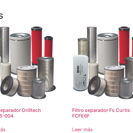
s
separador Drilltech
Filtro separador Fs Curtis
5-004
FCFE6F
más
Leer más