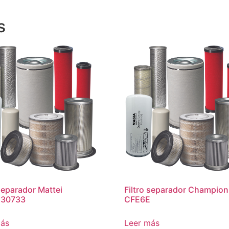
s
 separador Mattei
Filtro separador Champion
30733
CFE6E
más
Leer más