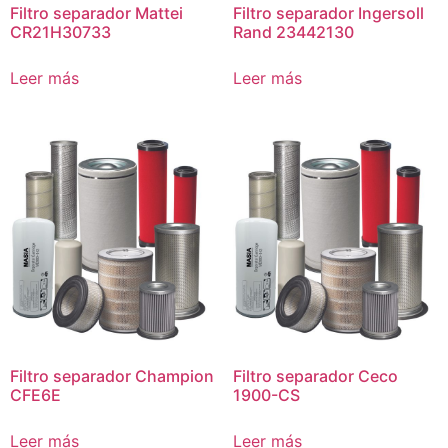
Filtro separador Mattei
Filtro separador Ingersoll
CR21H30733
Rand 23442130
Leer más
Leer más
Filtro separador Champion
Filtro separador Ceco
CFE6E
1900-CS
Leer más
Leer más