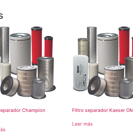
s
 separador Champion
Filtro separador Kaeser O
Leer más
más