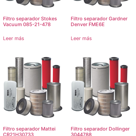
Filtro separador Stokes
Filtro separador Gardner
Vacuum 085-21-478
Denver FME6E
Leer más
Leer más
Filtro separador Mattei
Filtro separador Dollinger
CR21H30733
3044788