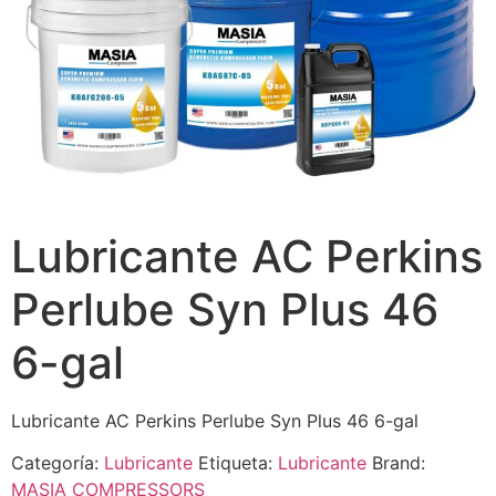
Lubricante AC Perkins
Perlube Syn Plus 46
6-gal
Lubricante AC Perkins Perlube Syn Plus 46 6-gal
Categoría:
Lubricante
Etiqueta:
Lubricante
Brand:
MASIA COMPRESSORS