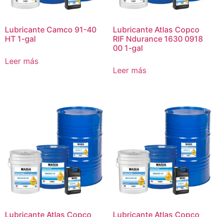
Lubricante Camco 91-40
Lubricante Atlas Copco
HT 1-gal
RIF Ndurance 1630 0918
00 1-gal
Leer más
Leer más
Lubricante Atlas Copco
Lubricante Atlas Copco