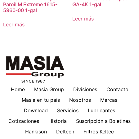
Paroil M Extreme 1615-
GA-4K 1-gal
5960-00 1-gal
Leer más
Leer más
Home
Masia Group
Divisiones
Contacto
Masia en tu país
Nosotros
Marcas
Download
Servicios
Lubricantes
Cotizaciones
Historia
Suscripción a Boletines
Hankison
Deltech
Filtros Keltec