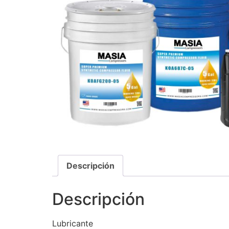
Descripción
Descripción
Lubricante