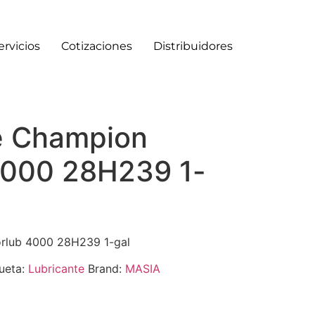
ervicios
Cotizaciones
Distribuidores
e Champion
4000 28H239 1-
orlub 4000 28H239 1-gal
ueta:
Lubricante
Brand:
MASIA