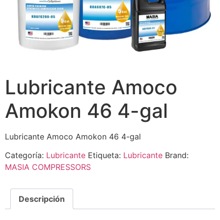
Lubricante Amoco
Amokon 46 4-gal
Lubricante Amoco Amokon 46 4-gal
Categoría:
Lubricante
Etiqueta:
Lubricante
Brand:
MASIA COMPRESSORS
Descripción