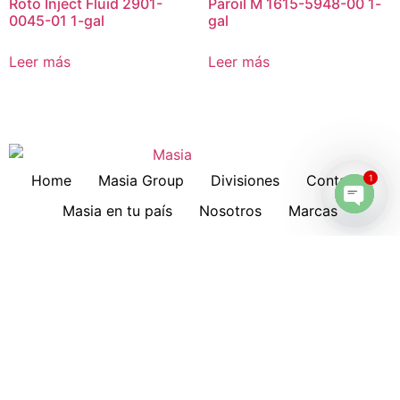
Roto Inject Fluid 2901-
Paroil M 1615-5948-00 1-
0045-01 1-gal
gal
Leer más
Leer más
Home
Masia Group
Divisiones
Contacto
1
Masia en tu país
Nosotros
Marcas
Open 
Download
Servicios
Lubricantes
Cotizaciones
Historia
Suscripción a Boletines
Hankison
Deltech
Filtros Keltec
Compresores
Oportunidad de Trabajo
Compresor portátil diesel
All in One Series MNA
Distribuidores
Shop
Cart
Checkout