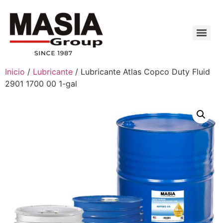
Inicio
/
Lubricante
/ Lubricante Atlas Copco Duty Fluid
2901 1700 00 1-gal