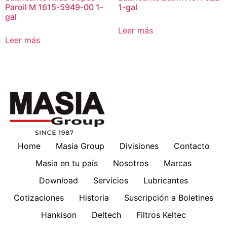
Paroil M 1615-5949-00 1-
1-gal
gal
Leer más
Leer más
Home
Masia Group
Divisiones
Contacto
Masia en tu país
Nosotros
Marcas
Download
Servicios
Lubricantes
Cotizaciones
Historia
Suscripción a Boletines
Hankison
Deltech
Filtros Keltec