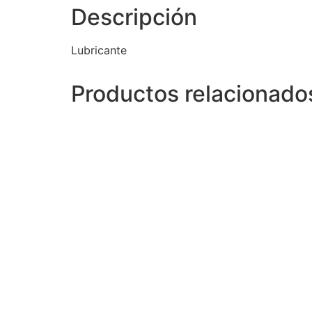
Descripción
Lubricante
Productos relacionado