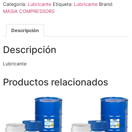
Categoría:
Lubricante
Etiqueta:
Lubricante
Brand:
MASIA COMPRESSORS
Descripción
Descripción
Lubricante
Productos relacionados