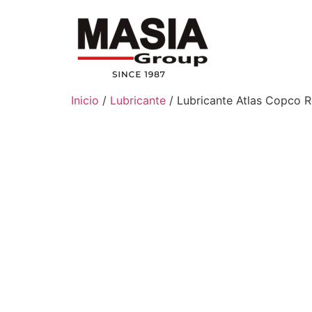
Inicio
/
Lubricante
/ Lubricante Atlas Copco 