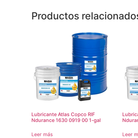
Productos relacionado
Lubricante Atlas Copco RIF
Lubric
Ndurance 1630 0919 00 1-gal
Nduran
Leer más
Leer 