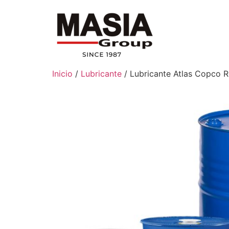
Inicio
/
Lubricante
/ Lubricante Atlas Copco 