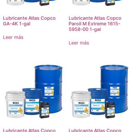
Lubricante Atlas Copco
Lubricante Atlas Copco
GA-4K 1-gal
Paroil M Extreme 1615-
5958-00 1-gal
Leer más
Leer más
Lubricante Atlas Copco
Lubricante Atlas Copco