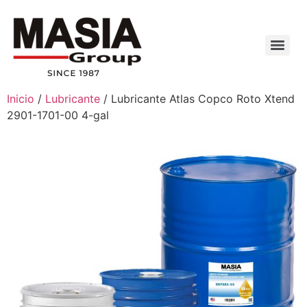
Inicio
/
Lubricante
/ Lubricante Atlas Copco Roto Xtend
2901-1701-00 4-gal