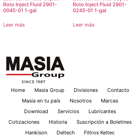
Roto Inject Fluid 2901-
Roto Inject Fluid 2901-
0045-01 1-gal
0245-01 1-gal
Leer más
Leer más
Home
Masia Group
Divisiones
Contacto
Masia en tu país
Nosotros
Marcas
Download
Servicios
Lubricantes
Cotizaciones
Historia
Suscripción a Boletines
Hankison
Deltech
Filtros Keltec