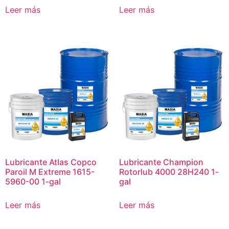
Leer más
Leer más
Lubricante Atlas Copco
Lubricante Champion
Paroil M Extreme 1615-
Rotorlub 4000 28H240 1-
5960-00 1-gal
gal
Leer más
Leer más