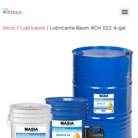
Inicio
/
Lubricante
/ Lubricante Baum ACH 022 4-gal