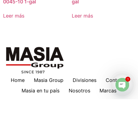
0045-10 1-gal
gal
Leer más
Leer más
Home
Masia Group
Divisiones
Contacto
1
Masia en tu país
Nosotros
Marcas
Open 
Download
Servicios
Lubricantes
Cotizaciones
Historia
Suscripción a Boletines
Hankison
Deltech
Filtros Keltec
Compresores
Oportunidad de Trabajo