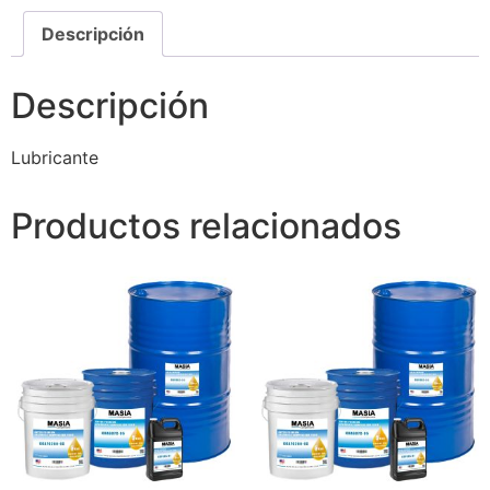
Descripción
Descripción
Lubricante
Productos relacionados