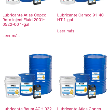
Lubricante Atlas Copco
Lubricante Camco 91-40
Roto Inject Fluid 2901-
HT 1-gal
0522-00 1-gal
Leer más
Leer más
Lubricante Baum ACH 022
Lubricante Atlas Copco