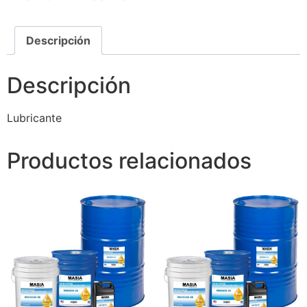
Descripción
Descripción
Lubricante
Productos relacionados