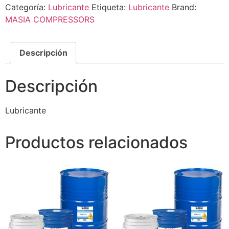
Categoría:
Lubricante
Etiqueta:
Lubricante
Brand:
MASIA COMPRESSORS
Descripción
Descripción
Lubricante
Productos relacionados