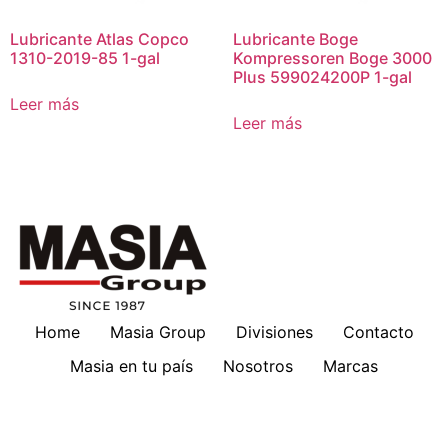
Lubricante Atlas Copco
Lubricante Boge
1310-2019-85 1-gal
Kompressoren Boge 3000
Plus 599024200P 1-gal
Leer más
Leer más
Home
Masia Group
Divisiones
Contacto
Masia en tu país
Nosotros
Marcas
Download
Servicios
Lubricantes
Cotizaciones
Historia
Suscripción a Boletines