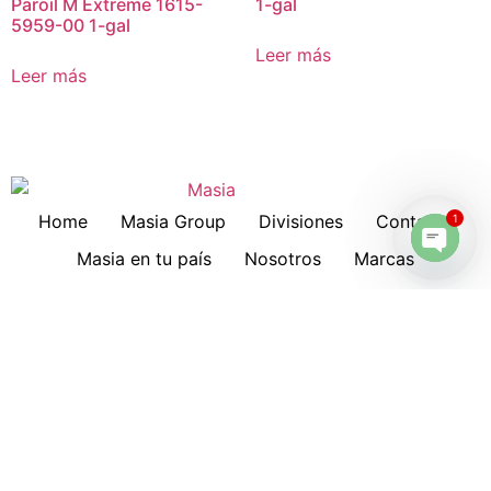
Paroil M Extreme 1615-
1-gal
5959-00 1-gal
Leer más
Leer más
Home
Masia Group
Divisiones
Contacto
1
Masia en tu país
Nosotros
Marcas
Open 
Download
Servicios
Lubricantes
Cotizaciones
Historia
Suscripción a Boletines
Hankison
Deltech
Filtros Keltec
Compresores
Oportunidad de Trabajo
Compresor portátil diesel
All in One Series MNA
Distribuidores
Shop
Cart
Checkout