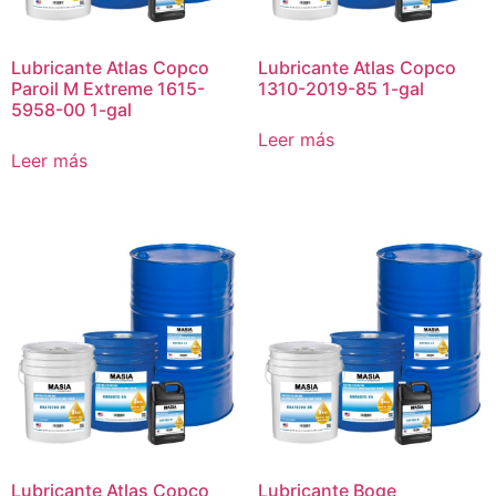
Lubricante Atlas Copco
Lubricante Atlas Copco
Paroil M Extreme 1615-
1310-2019-85 1-gal
5958-00 1-gal
Leer más
Leer más
Lubricante Atlas Copco
Lubricante Boge