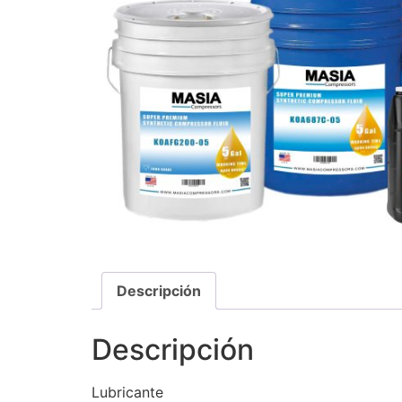
Descripción
Descripción
Lubricante