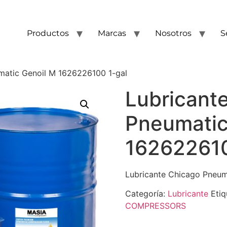
Productos
Marcas
Nosotros
S
matic Genoil M 1626226100 1-gal
Lubricant
Pneumatic
162622610
Lubricante Chicago Pneum
Categoría:
Lubricante
Etiq
COMPRESSORS