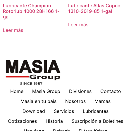
Lubricante Champion
Lubricante Atlas Copco
Rotorlub 4000 28H166 1-
1310-2019-85 1-gal
gal
Leer más
Leer más
Home
Masia Group
Divisiones
Contacto
Masia en tu país
Nosotros
Marcas
Download
Servicios
Lubricantes
Cotizaciones
Historia
Suscripción a Boletines
Hankison
Deltech
Filtros Keltec