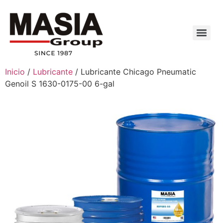
Inicio
/
Lubricante
/ Lubricante Chicago Pneumatic
Genoil S 1630-0175-00 6-gal