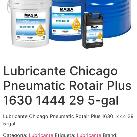
Lubricante Chicago
Pneumatic Rotair Plus
1630 1444 29 5-gal
Lubricante Chicago Pneumatic Rotair Plus 1630 1444 29
5-gal
Categoría:
Lubricante
Etiqueta:
Lubricante
Brand: