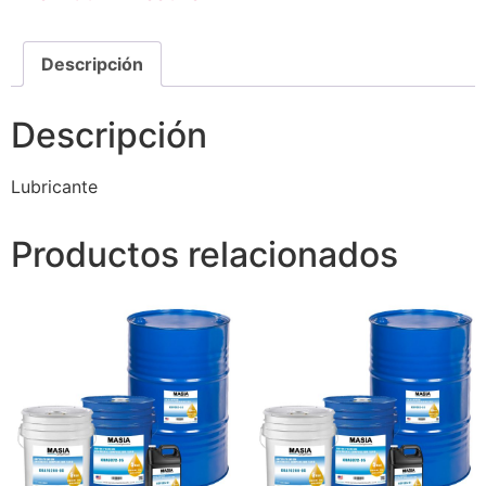
Descripción
Descripción
Lubricante
Productos relacionados