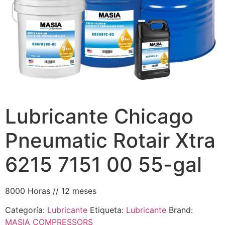
Lubricante Chicago
Pneumatic Rotair Xtra
6215 7151 00 55-gal
8000 Horas // 12 meses
Categoría:
Lubricante
Etiqueta:
Lubricante
Brand:
MASIA COMPRESSORS