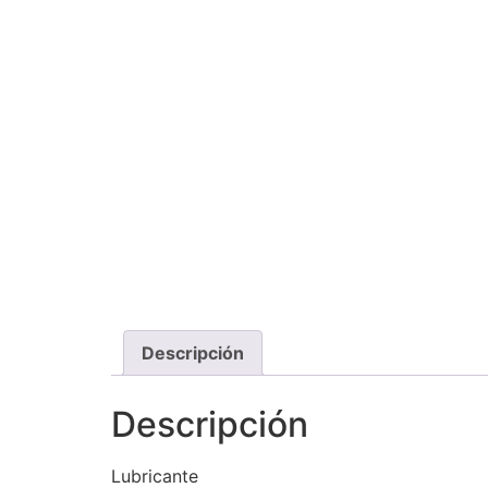
Descripción
Descripción
Lubricante