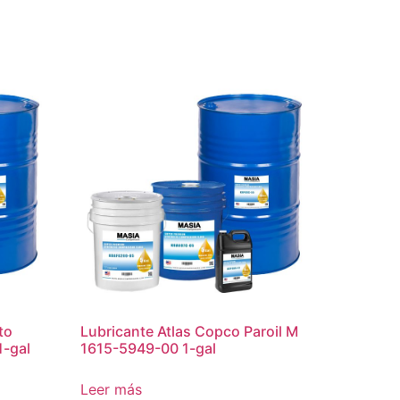
to
Lubricante Atlas Copco Paroil M
1-gal
1615-5949-00 1-gal
Leer más