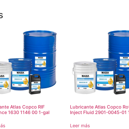
s
ante Atlas Copco RIF
Lubricante Atlas Copco Ro
ce 1630 1146 00 1-gal
Inject Fluid 2901-0045-01 
más
Leer más