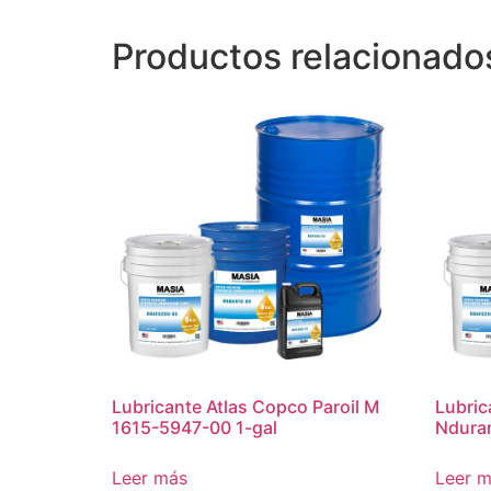
Productos relacionado
Lubricante Atlas Copco Paroil M
Lubric
1615-5947-00 1-gal
Nduran
Leer más
Leer 