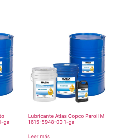
to
Lubricante Atlas Copco Paroil M
1-gal
1615-5948-00 1-gal
Leer más