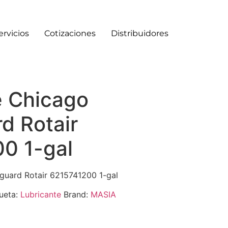
ervicios
Cotizaciones
Distribuidores
e Chicago
d Rotair
0 1-gal
guard Rotair 6215741200 1-gal
ueta:
Lubricante
Brand:
MASIA