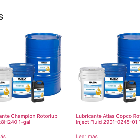
s
ante Champion Rotorlub
Lubricante Atlas Copco Ro
28H240 1-gal
Inject Fluid 2901-0245-01 
más
Leer más