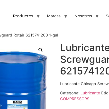
Productos
Marcas
Nosotros
S
wguard Rotair 6215741200 1-gal
Lubricant
Screwguar
621574120
Lubricante Chicago Screw
Categoría:
Lubricante
Etiq
COMPRESSORS