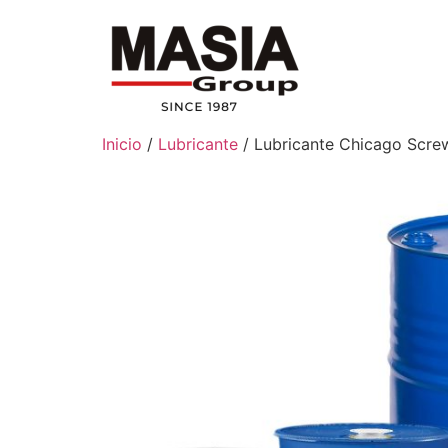
Inicio
/
Lubricante
/ Lubricante Chicago Scre