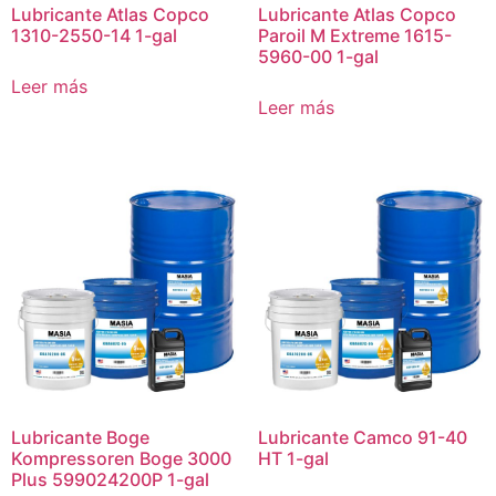
Lubricante Atlas Copco
Lubricante Atlas Copco
1310-2550-14 1-gal
Paroil M Extreme 1615-
5960-00 1-gal
Leer más
Leer más
Lubricante Boge
Lubricante Camco 91-40
Kompressoren Boge 3000
HT 1-gal
Plus 599024200P 1-gal