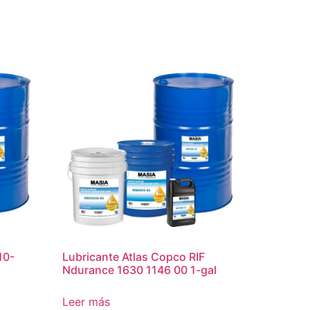
10-
Lubricante Atlas Copco RIF
Ndurance 1630 1146 00 1-gal
Leer más