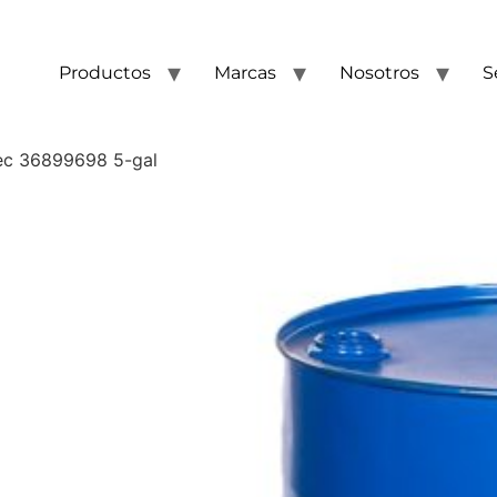
Productos
Marcas
Nosotros
S
ec 36899698 5-gal