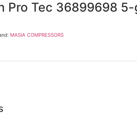
n Pro Tec 36899698 5-
and:
MASIA COMPRESSORS
s