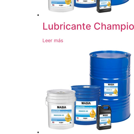
Lubricante Champio
Leer más