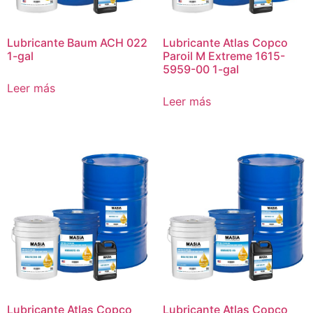
Lubricante Baum ACH 022
Lubricante Atlas Copco
1-gal
Paroil M Extreme 1615-
5959-00 1-gal
Leer más
Leer más
Lubricante Atlas Copco
Lubricante Atlas Copco