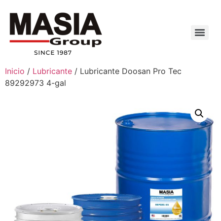
Inicio
/
Lubricante
/ Lubricante Doosan Pro Tec
89292973 4-gal