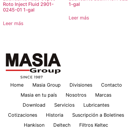
Roto Inject Fluid 2901-
1-gal
0245-01 1-gal
Leer más
Leer más
Home
Masia Group
Divisiones
Contacto
Masia en tu país
Nosotros
Marcas
Download
Servicios
Lubricantes
Cotizaciones
Historia
Suscripción a Boletines
Hankison
Deltech
Filtros Keltec