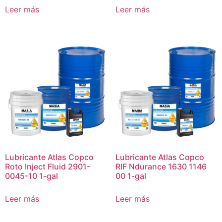
Leer más
Leer más
Lubricante Atlas Copco
Lubricante Atlas Copco
Roto Inject Fluid 2901-
RIF Ndurance 1630 1146
0045-10 1-gal
00 1-gal
Leer más
Leer más