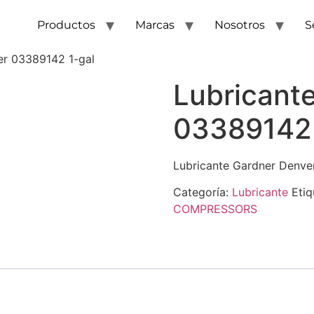
Productos
Marcas
Nosotros
S
er 03389142 1-gal
Lubricant
03389142 
Lubricante Gardner Denve
Categoría:
Lubricante
Etiq
COMPRESSORS