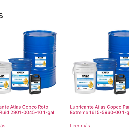
s
ante Atlas Copco Roto
Lubricante Atlas Copco Par
 Fluid 2901-0045-10 1-gal
Extreme 1615-5960-00 1-g
más
Leer más