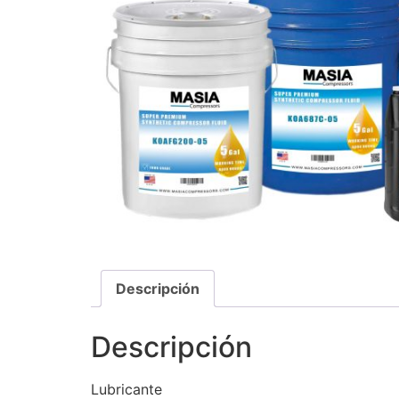
Descripción
Descripción
Lubricante