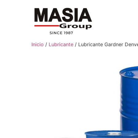
Inicio
/
Lubricante
/ Lubricante Gardner Denv