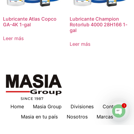
Lubricante Atlas Copco
Lubricante Champion
GA-4K 1-gal
Rotorlub 4000 28H166 1-
gal
Leer más
Leer más
Home
Masia Group
Divisiones
Contacto
1
Masia en tu país
Nosotros
Marcas
Open 
Download
Servicios
Lubricantes