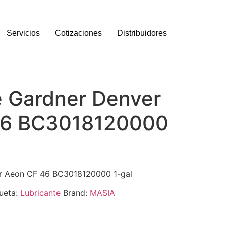
Servicios
Cotizaciones
Distribuidores
e Gardner Denver
46 BC3018120000
er Aeon CF 46 BC3018120000 1-gal
ueta:
Lubricante
Brand:
MASIA