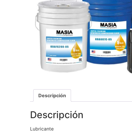
Descripción
Descripción
Lubricante