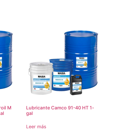
oil M
Lubricante Camco 91-40 HT 1-
al
gal
Leer más