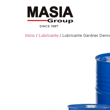
Inicio
/
Lubricante
/ Lubricante Gardner Den