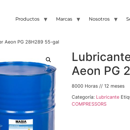
Productos
Marcas
Nosotros
S
ver Aeon PG 28H289 55-gal
Lubricant
Aeon PG 
8000 Horas // 12 meses
Categoría:
Lubricante
Etiq
COMPRESSORS