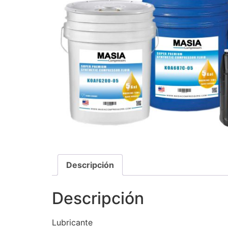
Descripción
Descripción
Lubricante