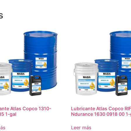
s
ante Atlas Copco 1310-
Lubricante Atlas Copco RI
5 1-gal
Ndurance 1630 0918 00 1-
más
Leer más