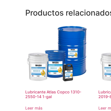
Productos relacionado
Lubricante Atlas Copco 1310-
Lubric
2550-14 1-gal
2019-8
Leer más
Leer 