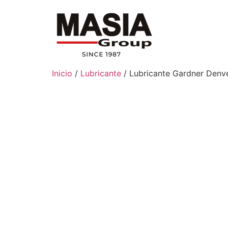
Inicio
/
Lubricante
/ Lubricante Gardner Den