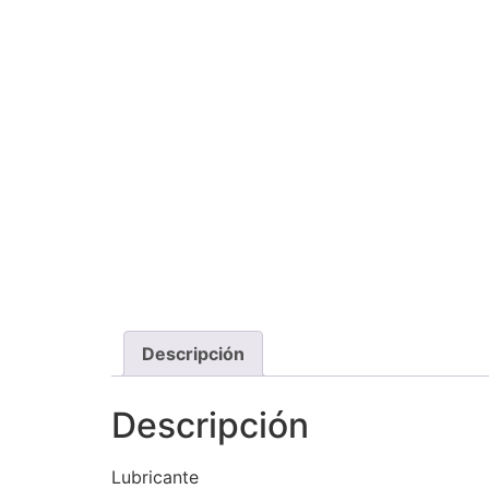
Descripción
Descripción
Lubricante